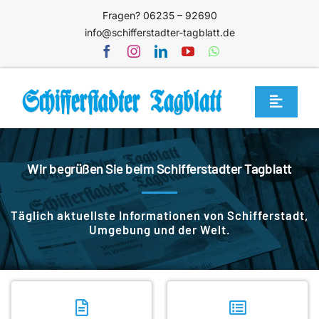
Zum
Fragen? 06235 – 92690
Inhalt
info@schifferstadter-tagblatt.de
springen
Toggle
Navigat
Home
Wir begrüßen Sie beim Schifferstadter Tagblatt
Themen
Blog
Täglich aktuellste Informationen von Schifferstadt,
Unternehmen
Umgebung und der Welt.
Service
Mediathek
Jetzt abonnieren