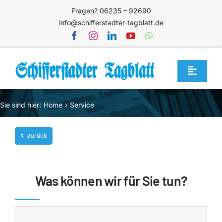
Zum
Fragen? 06235 – 92690
Inhalt
info@schifferstadter-tagblatt.de
springen
Toggle
Navigat
Home
Sie sind hier:
Home
Service
Themen
zurück
Blog
Unternehmen
Was können wir für Sie tun?
Service
Mediathek
Jetzt abonnieren