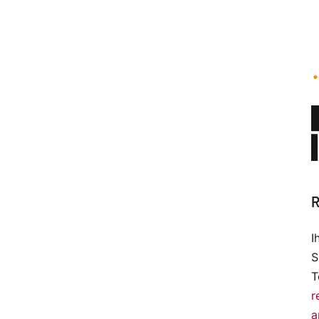
R
I
S
T
r
a