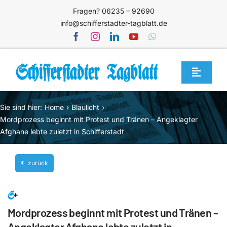
Zum
Fragen? 06235 – 92690
Inhalt
info@schifferstadter-tagblatt.de
springen
Toggle
Navigat
Home
Sie sind hier:
Home
Blaulicht
Themen
Mordprozess beginnt mit Protest und Tränen – Angeklagter
Afghane lebte zuletzt in Schifferstadt
Blog
Unternehmen
zurück
Service
Mediathek
Mordprozess beginnt mit Protest und Tränen –
Jetzt abonnieren
Angeklagter Afghane lebte zuletzt in