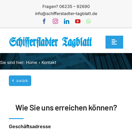
Zum
Fragen? 06235 – 92690
Inhalt
info@schifferstadter-tagblatt.de
springen
Toggle
Navigat
Home
Sie sind hier:
Home
Kontakt
Themen
zurück
Blog
Unternehmen
Wie Sie uns erreichen können?
Service
Mediathek
Geschäftsadresse
Jetzt abonnieren