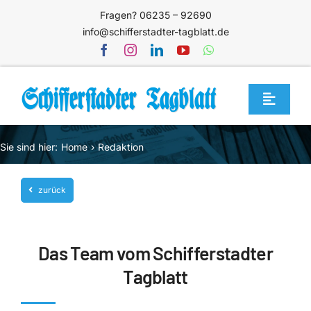
Zum
Fragen? 06235 – 92690
Inhalt
info@schifferstadter-tagblatt.de
springen
Toggle
Navigat
Home
Sie sind hier:
Home
Redaktion
Themen
zurück
Blog
Unternehmen
Das Team vom Schifferstadter
Service
Tagblatt
Mediathek
Jetzt abonnieren