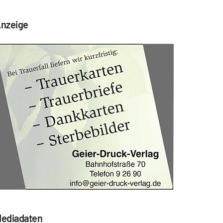
nzeige
ediadaten