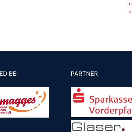
r
a
ED BEI
PARTNER