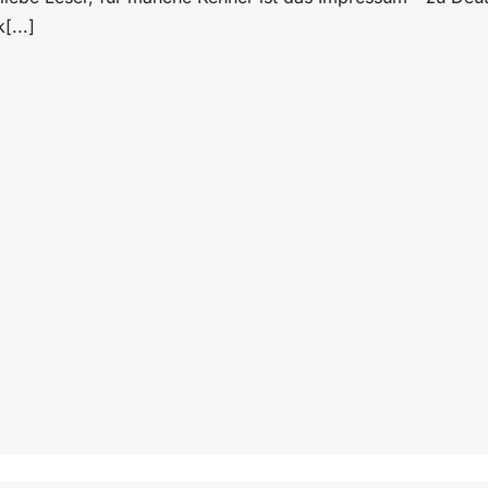
[...]