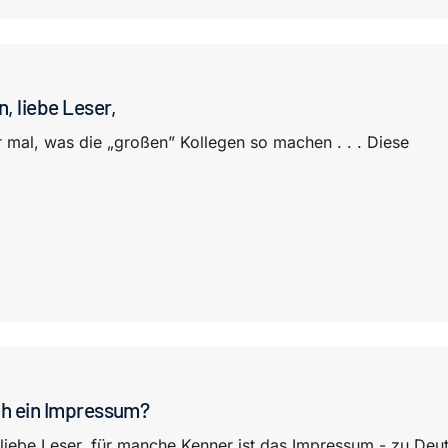
, liebe Leser,
 mal, was die „großen” Kollegen so machen . . . Diese
ich ein Impressum?
 liebe Leser, für manche Kenner ist das Impressum - zu Deu