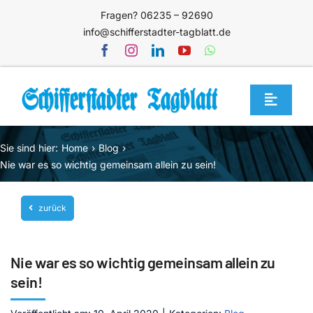
Zum
Fragen? 06235 – 92690
Inhalt
info@schifferstadter-tagblatt.de
springen
Toggle
Navigat
Home
Sie sind hier:
Home
Blog
Themen
Nie war es so wichtig gemeinsam allein zu sein!
Blog
zurück
Unternehmen
Service
Nie war es so wichtig gemeinsam allein zu
Mediathek
sein!
Jetzt abonnieren