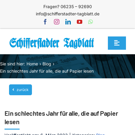
Zum
Fragen? 06235 – 92690
Inhalt
info@schifferstadter-tagblatt.de
springen
Toggle
Navigat
Home
Sie sind hier:
Home
Blog
Themen
Ein schlechtes Jahr für alle, die auf Papier lesen
Blog
zurück
Unternehmen
Service
Ein schlechtes Jahr für alle, die auf Papier
Mediathek
lesen
Jetzt abonnieren