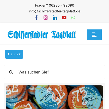
Zum
Fragen? 06235 – 92690
Inhalt
info@schifferstadter-tagblatt.de
springen
Toggle
Navigat
Home
zurück
Themen
Blog
Suche
nach:
Unternehmen
Service
Mediathek
Jetzt abonnieren