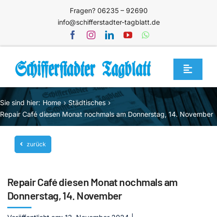
Zum
Fragen? 06235 – 92690
Inhalt
info@schifferstadter-tagblatt.de
springen
Toggle
Navigat
Home
Sie sind hier:
Home
Städtisches
Themen
Repair Café diesen Monat nochmals am Donnerstag, 14. November
Blog
zurück
Unternehmen
Service
Repair Café diesen Monat nochmals am
Mediathek
Donnerstag, 14. November
Jetzt abonnieren