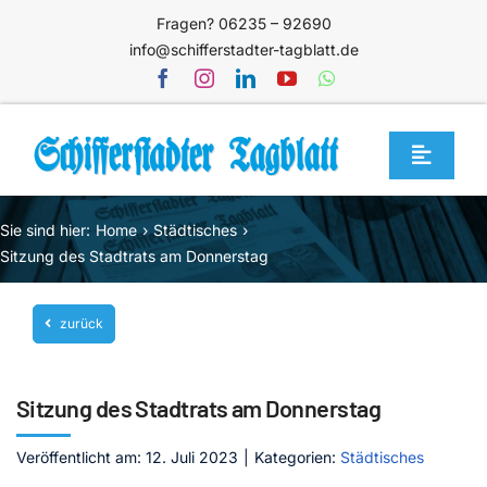
Zum
Fragen? 06235 – 92690
Inhalt
info@schifferstadter-tagblatt.de
springen
Toggle
Navigat
Home
Sie sind hier:
Home
Städtisches
Themen
Sitzung des Stadtrats am Donnerstag
Blog
zurück
Unternehmen
Service
Sitzung des Stadtrats am Donnerstag
Mediathek
Veröffentlicht am: 12. Juli 2023
|
Kategorien:
Städtisches
Jetzt abonnieren