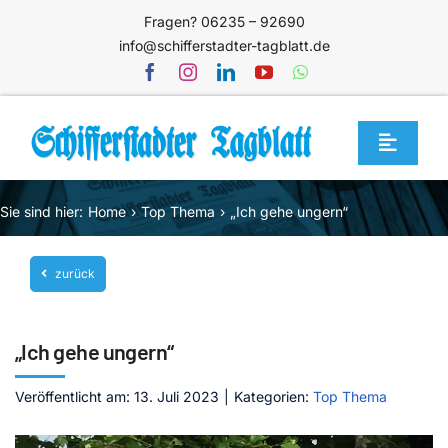
Zum
Fragen? 06235 – 92690
Inhalt
info@schifferstadter-tagblatt.de
springen
Toggle
Navigat
Home
Sie sind hier:
Home
Top Thema
„Ich gehe ungern“
Themen
zurück
Blog
Unternehmen
„Ich gehe ungern“
Service
Veröffentlicht am: 13. Juli 2023
|
Kategorien:
Top Thema
Mediathek
Jetzt abonnieren