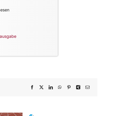
lesen
lausgabe