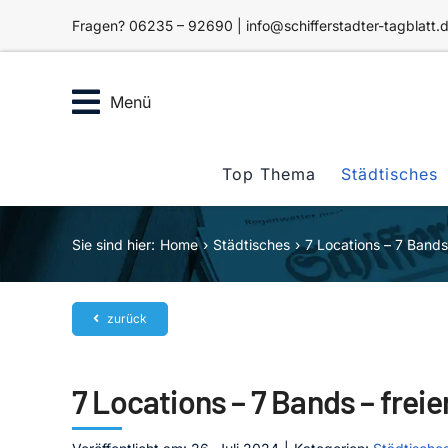
Zum
Fragen? 06235 – 92690 | info@schifferstadter-tagblatt.
Inhalt
springen
Menü
Top Thema
Städtisches
Sie sind hier:
Home
Städtisches
7 Locations – 7 Bands –
zurück
7 Locations – 7 Bands – freier