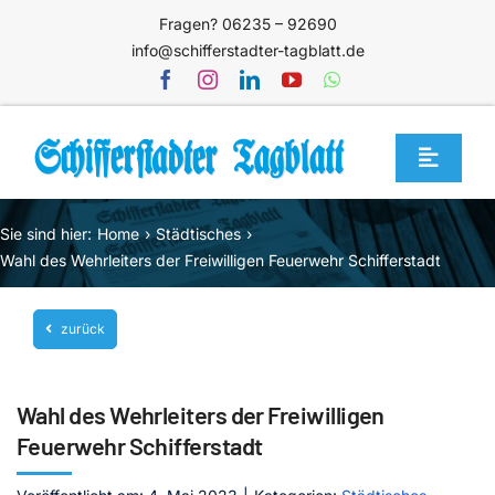
Zum
Fragen? 06235 – 92690
Inhalt
info@schifferstadter-tagblatt.de
springen
Toggle
Navigat
Home
Sie sind hier:
Home
Städtisches
Themen
Wahl des Wehrleiters der Freiwilligen Feuerwehr Schifferstadt
Blog
zurück
Unternehmen
Service
Wahl des Wehrleiters der Freiwilligen
Mediathek
Feuerwehr Schifferstadt
Jetzt abonnieren