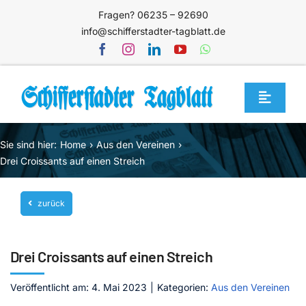
Zum
Fragen? 06235 – 92690
Inhalt
info@schifferstadter-tagblatt.de
springen
Toggle
Navigat
Home
Sie sind hier:
Home
Aus den Vereinen
Themen
Drei Croissants auf einen Streich
Blog
zurück
Unternehmen
Service
Drei Croissants auf einen Streich
Mediathek
Veröffentlicht am: 4. Mai 2023
|
Kategorien:
Aus den Vereinen
Jetzt abonnieren