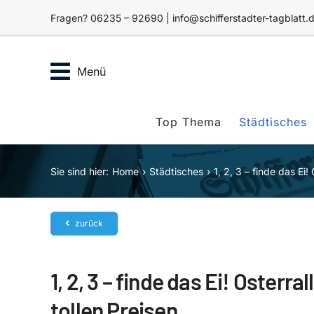
Zum
Fragen? 06235 – 92690 | info@schifferstadter-tagblatt.
Inhalt
springen
Menü
Top Thema
Städtisches
Sie sind hier:
Home
Städtisches
1, 2, 3 – finde das Ei!
zurück
1, 2, 3 – finde das Ei! Osterr
tollen Preisen