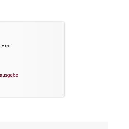
lesen
lausgabe