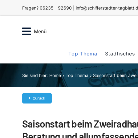
Zum
Fragen? 06235 – 92690 | info@schifferstadter-tagblatt.
Inhalt
springen
Menü
Top Thema
Städtisches
Sie sind hier:
Home
Top Thema
Saisonstart beim Zwei
zurück
Saisonstart beim Zweiradhau
Beratung und allumfassende