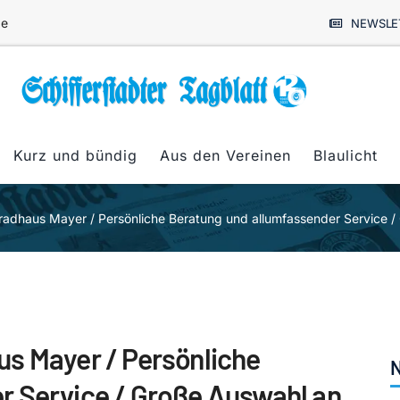
de
NEWSLE
Kurz und bündig
Aus den Vereinen
Blaulicht
radhaus Mayer / Persönliche Beratung und allumfassender Service /
s Mayer / Persönliche
N
r Service / Große Auswahl an