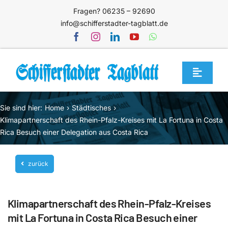
Zum
Fragen? 06235 – 92690
Inhalt
info@schifferstadter-tagblatt.de
springen
Toggle
Navigat
Home
Sie sind hier:
Home
Städtisches
Themen
Klimapartnerschaft des Rhein-Pfalz-Kreises mit La Fortuna in Costa
Rica Besuch einer Delegation aus Costa Rica
Blog
Unternehmen
zurück
Service
Klimapartnerschaft des Rhein-Pfalz-Kreises
Mediathek
mit La Fortuna in Costa Rica Besuch einer
Jetzt abonnieren