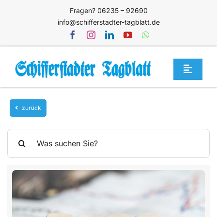
Zum
Fragen? 06235 – 92690
Inhalt
info@schifferstadter-tagblatt.de
springen
Toggle
Navigat
Home
zurück
Themen
Blog
Suche
nach:
Unternehmen
Service
Mediathek
Jetzt abonnieren