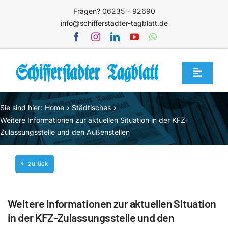
Zum
Fragen? 06235 – 92690
Inhalt
info@schifferstadter-tagblatt.de
springen
Toggle
Navigat
Home
Sie sind hier:
Home
Städtisches
Themen
Weitere Informationen zur aktuellen Situation in der KFZ-
Zulassungsstelle und den Außenstellen
Blog
Unternehmen
zurück
Service
Weitere Informationen zur aktuellen Situation
Mediathek
in der KFZ-Zulassungsstelle und den
Jetzt abonnieren