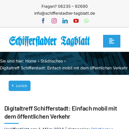
Zum
Fragen? 06235 – 92690
Inhalt
info@schifferstadter-tagblatt.de
springen
Toggle
Navigat
Home
Sie sind hier:
Home
Städtisches
Themen
Digitaltreff Schifferstadt: Einfach mobil mit dem öffentlichen Verkehr
Blog
zurück
Unternehmen
Service
Digitaltreff Schifferstadt: Einfach mobil mit
Mediathek
dem öffentlichen Verkehr
Jetzt abonnieren