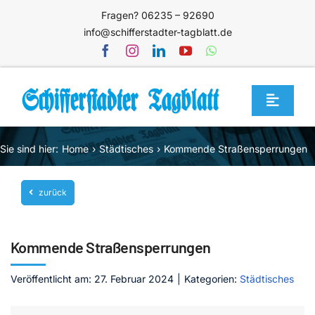
Zum
Fragen? 06235 – 92690
Inhalt
info@schifferstadter-tagblatt.de
springen
Toggle
Navigat
Home
Sie sind hier:
Home
Städtisches
Kommende Straßensperrungen
Themen
zurück
Blog
Unternehmen
Kommende Straßensperrungen
Service
Veröffentlicht am: 27. Februar 2024
|
Kategorien:
Städtisches
Mediathek
Jetzt abonnieren