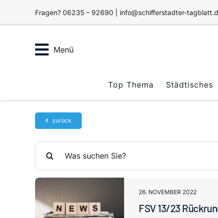
Zum
Fragen? 06235 – 92690 | info@schifferstadter-tagblatt.
Inhalt
springen
Menü
Top Thema
Städtisches
zurück
Suche
nach:
26. NOVEMBER 2022
FSV 13/23 Rückrun