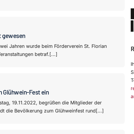
t gewesen
wei Jahren wurde beim Förderverein St. Florian
R
eranstaltungen betraf.[...]
I
S
T
r
m Glühwein-Fest ein
a
g, 19.11.2022, begrüßen die Mitglieder der
dt die Bevölkerung zum Glühweinfest rund[...]