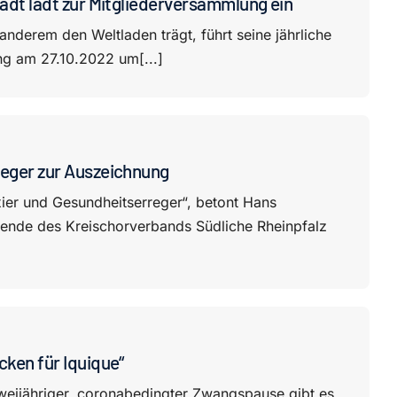
tadt lädt zur Mitgliederversammlung ein
 anderem den Weltladen trägt, führt seine jährliche
g am 27.10.2022 um[...]
reger zur Auszeichnung
xier und Gesundheitserreger“, betont Hans
ende des Kreischorverbands Südliche Rheinpfalz
cken für Iquique“
zweijähriger, coronabedingter Zwangspause gibt es