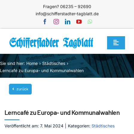
Zum
Fragen? 06235 – 92690
Inhalt
info@schifferstadter-tagblatt.de
springen
Toggle
Navigat
Home
Sie sind hier:
Home
Städtisches
Themen
Lerncafé zu Europa- und Kommunalwahlen
Blog
zurück
Unternehmen
Service
Lerncafé zu Europa- und Kommunalwahlen
Mediathek
Veröffentlicht am: 7. Mai 2024
|
Kategorien:
Städtisches
Jetzt abonnieren