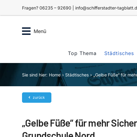
Zum
Fragen? 06235 – 92690 | info@schifferstadter-tagblatt.
Inhalt
springen
Menü
Top Thema
Städtisches
Sie sind hier:
Home
Städtisches
„Gelbe Füße“ für meh
zurück
„Gelbe Füße“ für mehr Sicher
Grundschule Nord