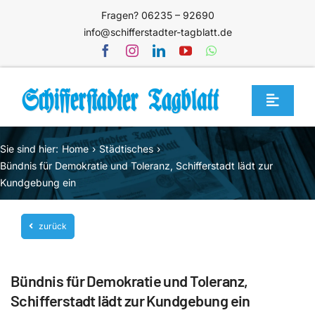
Zum
Fragen? 06235 – 92690
Inhalt
info@schifferstadter-tagblatt.de
springen
Toggle
Navigat
Home
Sie sind hier:
Home
Städtisches
Themen
Bündnis für Demokratie und Toleranz, Schifferstadt lädt zur
Kundgebung ein
Blog
Unternehmen
zurück
Service
Bündnis für Demokratie und Toleranz,
Mediathek
Schifferstadt lädt zur Kundgebung ein
Jetzt abonnieren