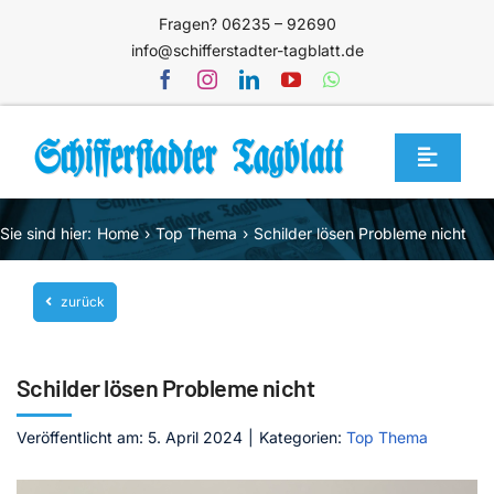
Zum
Fragen? 06235 – 92690
Inhalt
info@schifferstadter-tagblatt.de
springen
Toggle
Navigat
Home
Sie sind hier:
Home
Top Thema
Schilder lösen Probleme nicht
Themen
zurück
Blog
Unternehmen
Schilder lösen Probleme nicht
Service
Veröffentlicht am: 5. April 2024
|
Kategorien:
Top Thema
Mediathek
Jetzt abonnieren