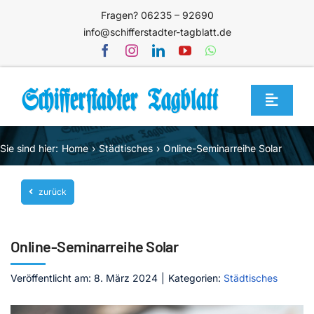
Zum
Fragen? 06235 – 92690
Inhalt
info@schifferstadter-tagblatt.de
springen
Toggle
Navigat
Home
Sie sind hier:
Home
Städtisches
Online-Seminarreihe Solar
Themen
zurück
Blog
Unternehmen
Online-Seminarreihe Solar
Service
Veröffentlicht am: 8. März 2024
|
Kategorien:
Städtisches
Mediathek
Jetzt abonnieren