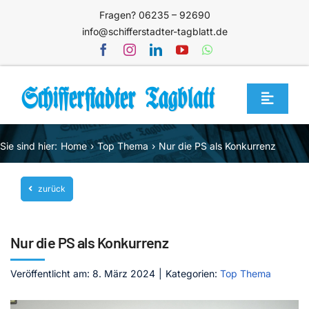
Zum
Fragen? 06235 – 92690
Inhalt
info@schifferstadter-tagblatt.de
springen
Toggle
Navigat
Home
Sie sind hier:
Home
Top Thema
Nur die PS als Konkurrenz
Themen
zurück
Blog
Unternehmen
Nur die PS als Konkurrenz
Service
Veröffentlicht am: 8. März 2024
|
Kategorien:
Top Thema
Mediathek
Jetzt abonnieren