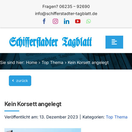
Zum
Fragen? 06235 – 92690
Inhalt
info@schifferstadter-tagblatt.de
springen
Toggle
Navigat
Home
Sie sind hier:
Home
Top Thema
Kein Korsett angelegt
Themen
zurück
Blog
Unternehmen
Kein Korsett angelegt
Service
Veröffentlicht am: 13. Dezember 2023
|
Kategorien:
Top Thema
Mediathek
Jetzt abonnieren