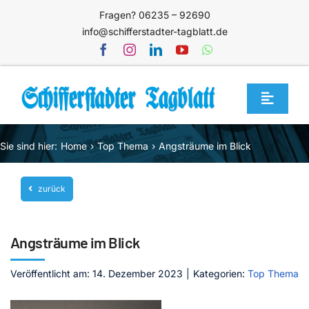
Zum
Fragen? 06235 – 92690
Inhalt
info@schifferstadter-tagblatt.de
springen
Toggle
Navigat
Home
Sie sind hier:
Home
Top Thema
Angsträume im Blick
Themen
zurück
Blog
Unternehmen
Angsträume im Blick
Service
Veröffentlicht am: 14. Dezember 2023
|
Kategorien:
Top Thema
Mediathek
Jetzt abonnieren