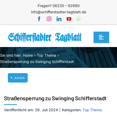
Zum
Fragen? 06235 – 92690
Inhalt
info@schifferstadter-tagblatt.de
springen
Toggle
Navigat
Home
Sie sind hier:
Home
Top Thema
Themen
Straßensperrung zu Swinging Schifferstadt
Blog
zurück
Unternehmen
Service
Straßensperrung zu Swinging Schifferstadt
Mediathek
Veröffentlicht am: 26. Juli 2024
|
Kategorien:
Top Thema
Jetzt abonnieren