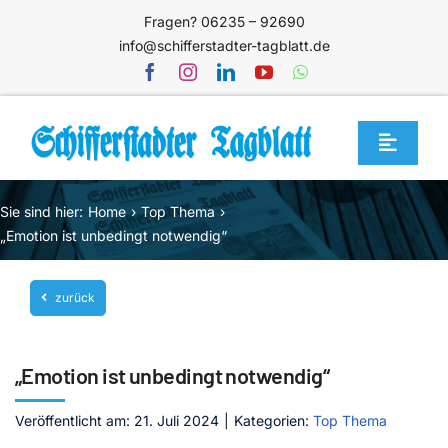
Zum
Fragen? 06235 – 92690
Inhalt
info@schifferstadter-tagblatt.de
springen
Toggle
Navigat
Home
Sie sind hier:
Home
Top Thema
Themen
„Emotion ist unbedingt notwendig“
Blog
zurück
Unternehmen
Service
„Emotion ist unbedingt notwendig“
Mediathek
Veröffentlicht am: 21. Juli 2024
|
Kategorien:
Top Thema
Jetzt abonnieren