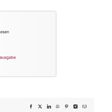
lesen
lausgabe