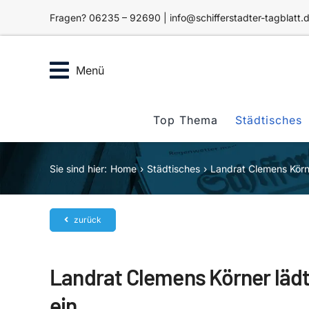
Zum
Fragen? 06235 – 92690 | info@schifferstadter-tagblatt.
Inhalt
springen
Menü
Top Thema
Städtisches
Sie sind hier:
Home
Städtisches
Landrat Clemens Körn
zurück
Landrat Clemens Körner läd
ein