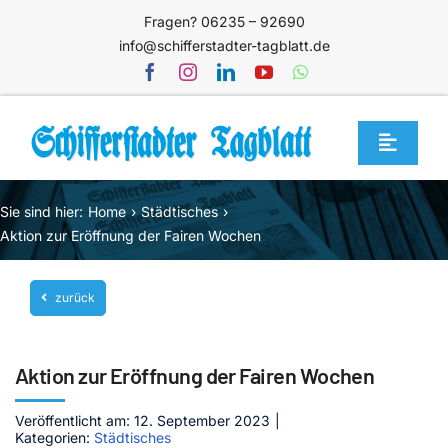
Zum
Fragen? 06235 – 92690
Inhalt
info@schifferstadter-tagblatt.de
springen
Toggle
Navigat
Home
Sie sind hier:
Home
Städtisches
Themen
Aktion zur Eröffnung der Fairen Wochen
Blog
zurück
Unternehmen
Service
Aktion zur Eröffnung der Fairen Wochen
Mediathek
Veröffentlicht am: 12. September 2023
|
Kategorien:
Städtisches
Jetzt abonnieren