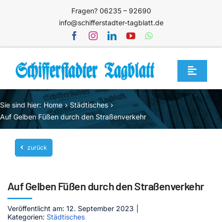
Zum
Fragen? 06235 – 92690
Inhalt
info@schifferstadter-tagblatt.de
springen
Toggle
Navigat
Home
Sie sind hier:
Home
Städtisches
Themen
Auf Gelben Füßen durch den Straßenverkehr
Blog
zurück
Unternehmen
Service
Auf Gelben Füßen durch den Straßenverkehr
Mediathek
Veröffentlicht am: 12. September 2023
|
Kategorien:
Städtisches
Jetzt abonnieren