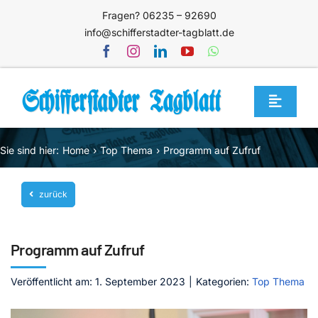
Zum
Fragen? 06235 – 92690
Inhalt
info@schifferstadter-tagblatt.de
springen
Toggle
Navigat
Home
Sie sind hier:
Home
Top Thema
Programm auf Zufruf
Themen
zurück
Blog
Unternehmen
Programm auf Zufruf
Service
Veröffentlicht am: 1. September 2023
|
Kategorien:
Top Thema
Mediathek
Jetzt abonnieren