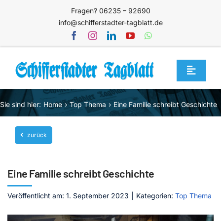
Zum
Fragen? 06235 – 92690
Inhalt
info@schifferstadter-tagblatt.de
springen
Toggle
Navigat
Home
Sie sind hier:
Home
Top Thema
Eine Familie schreibt Geschichte
Themen
zurück
Blog
Unternehmen
Eine Familie schreibt Geschichte
Service
Veröffentlicht am: 1. September 2023
|
Kategorien:
Top Thema
Mediathek
Jetzt abonnieren