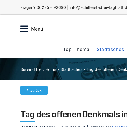
Zum
Fragen? 06235 – 92690 | info@schifferstadter-tagblatt.
Inhalt
springen
Menü
Top Thema
Städtisches
Sie sind hier:
Home
Städtisches
Tag des offenen Denkm
zurück
Tag des offenen Denkmals in