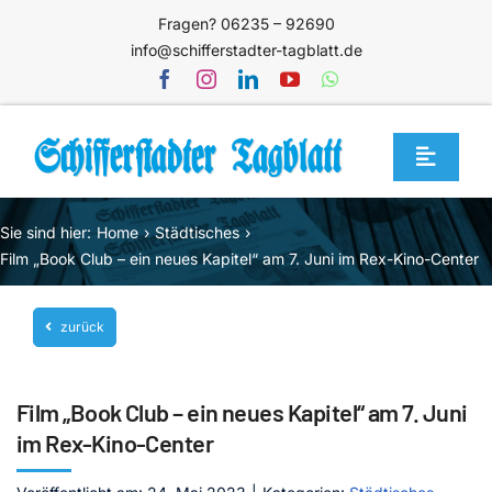
Zum
Fragen? 06235 – 92690
Inhalt
info@schifferstadter-tagblatt.de
springen
Toggle
Navigat
Home
Sie sind hier:
Home
Städtisches
Themen
Film „Book Club – ein neues Kapitel“ am 7. Juni im Rex-Kino-Center
Blog
zurück
Unternehmen
Service
Film „Book Club – ein neues Kapitel“ am 7. Juni
Mediathek
im Rex-Kino-Center
Jetzt abonnieren