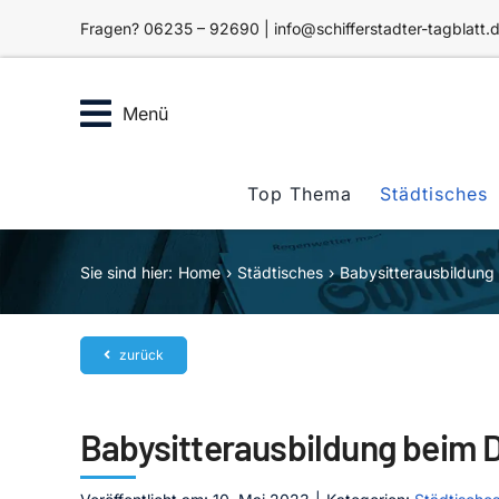
Zum
Fragen? 06235 – 92690 | info@schifferstadter-tagblatt.
Inhalt
springen
Menü
Top Thema
Städtisches
Sie sind hier:
Home
Städtisches
Babysitterausbildun
zurück
Babysitterausbildung beim