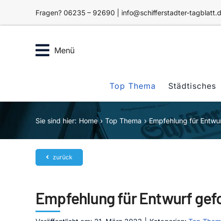
Zum
Fragen? 06235 – 92690 | info@schifferstadter-tagblatt.
Inhalt
springen
Menü
Top Thema
Städtisches
Sie sind hier:
Home
Top Thema
Empfehlung für Entwur
zurück
Empfehlung für Entwurf gefo