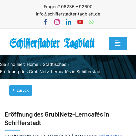
Zum
Fragen? 06235 – 92690
Inhalt
info@schifferstadter-tagblatt.de
springen
Toggle
Navigat
Home
Sie sind hier:
Home
Städtisches
Themen
Eröffnung des GrubiNetz-Lerncafés in Schifferstadt
Blog
zurück
Unternehmen
Service
Eröffnung des GrubiNetz-Lerncafés in
Mediathek
Schifferstadt
Jetzt abonnieren