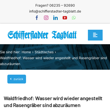
Zum
Fragen? 06235 – 92690
Inhalt
info@schifferstadter-tagblatt.de
springen
Toggle
Navigat
Home
Sie sind hier:
Home
Städtisches
Themen
Waldfriedhof: Wasser wird wieder angestellt und Rasengräber sind
abzuräumen
Blog
Unternehmen
zurück
Service
Waldfriedhof: Wasser wird wieder angestellt
Mediathek
und Rasengräber sind abzuräumen
Jetzt abonnieren