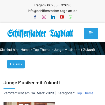
Zum
Fragen? 06235 – 92690
Inhalt
info@schifferstadter-tagblatt.de
springen
Toggle
Navigat
Home
Sie sind hier:
Home
Top Thema
Junge Musiker mit Zukunft
Themen
zurück
Blog
Unternehmen
Junge Musiker mit Zukunft
Service
Veröffentlicht am: 14. März 2023
|
Kategorien:
Top Thema
Mediathek
Jetzt abonnieren