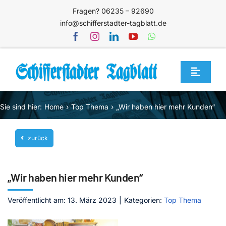
Zum
Fragen? 06235 – 92690
Inhalt
info@schifferstadter-tagblatt.de
springen
Toggle
Navigat
Home
Sie sind hier:
Home
Top Thema
„Wir haben hier mehr Kunden“
Themen
zurück
Blog
Unternehmen
„Wir haben hier mehr Kunden“
Service
Veröffentlicht am: 13. März 2023
|
Kategorien:
Top Thema
Mediathek
Jetzt abonnieren