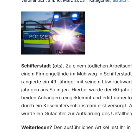
Veröffentlicht am: 10. März 2023
|
Kategorien:
Blaulicht
Schifferstadt
(ots). Zu einem tödlichen Arbeitsu
einem Firmengelände im Mühlweg in Schifferstadt
rangierte ein 49-jähriger mit seinem Lkw rückwä
jährigen aus Solingen. Hierbei wurde der 60-jäh
beiden Anhängern eingeklemmt und erlitt dabei töd
durch ein Kriseninterventionsteam erst versorgt.
wurde ein Gutachter zur Aufklärung des Unfallhe
Weiterlesen?
Den ausführlichen Artikel lest Ihr 