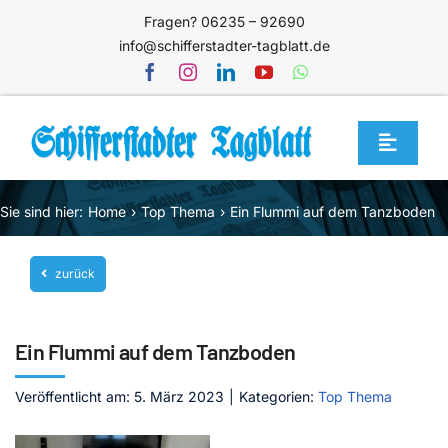
Zum
Fragen? 06235 – 92690
Inhalt
info@schifferstadter-tagblatt.de
springen
Toggle
Navigat
Home
Sie sind hier:
Home
Top Thema
Ein Flummi auf dem Tanzboden
Themen
zurück
Blog
Unternehmen
Ein Flummi auf dem Tanzboden
Service
Veröffentlicht am: 5. März 2023
|
Kategorien:
Top Thema
Mediathek
Jetzt abonnieren